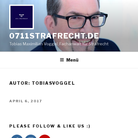
Zum
Inhalt
springen
0711STRAFRECHT.DE
Tobias Maximilian Voggel, Fachanwalt für Strafrecht
Menü
AUTOR:
TOBIASVOGGEL
VERÖFFENTLICHT
APRIL 6, 2017
AM
http://0711strafrecht.de
PLEASE FOLLOW & LIKE US :)