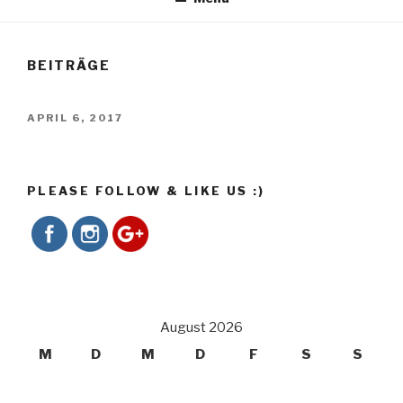
BEITRÄGE
VERÖFFENTLICHT
APRIL 6, 2017
AM
http://0711strafrecht.de
PLEASE FOLLOW & LIKE US :)
August 2026
M
D
M
D
F
S
S
1
2